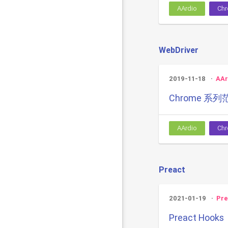
AArdio
Ch
WebDriver
2019-11-18
AAr
Chrome 系列
AArdio
Ch
Preact
2021-01-19
Pre
Preact Hooks