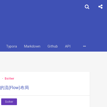
Typora
Markdown
Github
API
Web
Golang
Sciter
的流(Flow)布局
Sciter