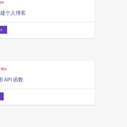
xo
b 搭建个人博客
xo
rdio
API 函数