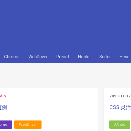
Chrome
WebDriver
Preact
Hooks
Sciter
Hexo
dio
2020-11-12
范例
CSS 灵活
rome
WebDriver
AArdio