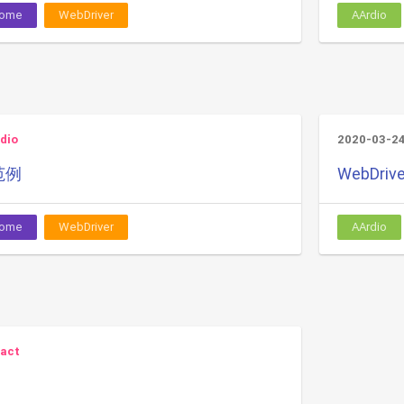
rome
WebDriver
AArdio
dio
2020-03-2
范例
WebDri
rome
WebDriver
AArdio
act