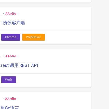
4
AArdio
ver 协议客户端
Chrome
WebDriver
4
AArdio
rest 调用 REST API
Web
2
AArdio
 调用Go语言