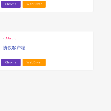
Chrome
WebDriver
4
AArdio
ver 协议客户端
Chrome
WebDriver