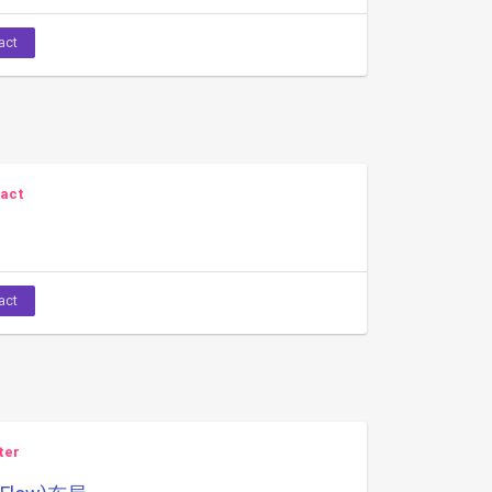
act
act
act
ter