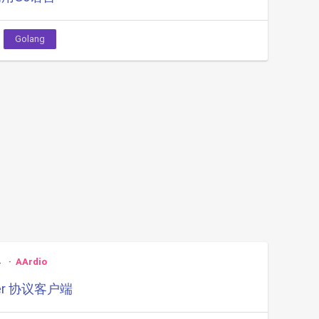
Golang
4
AArdio
ver 协议客户端