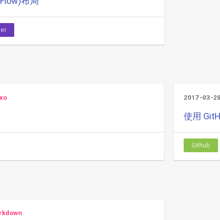
Flow)布局
ter
xo
2017-03-2
使用 Gi
Github
rkdown