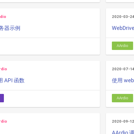
dio
2020-03-2
单服务器示例
WebDri
AArdio
rdio
2020-07-1
API 函数
使用 web.
AArdio
rdio
2020-09-1
AArdio