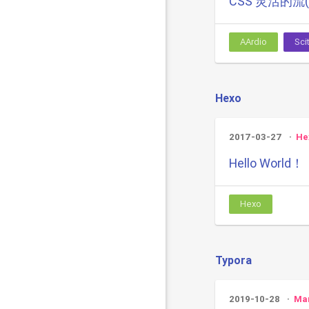
CSS 灵活的流(
AArdio
Sci
Hexo
2017-03-27
He
Hello World！
Hexo
Typora
2019-10-28
Ma